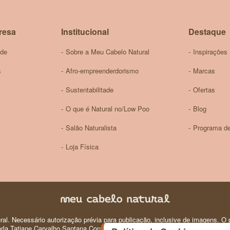
Newsletter:
resa
Institucional
Destaque
ade
Sobre a Meu Cabelo Natural
Inspirações
s
Afro-empreenderdorismo
Marcas
Sustentabilitade
Ofertas
O que é Natural no/Low Poo
Blog
Salão Naturalista
Programa de
Loja Física
al. Necessário autorização prévia para publicação, inclusive de imagens. O p
 Carla Tatiane Carvalho Santana Comercio e Produtos de Perfumaria e Higiene