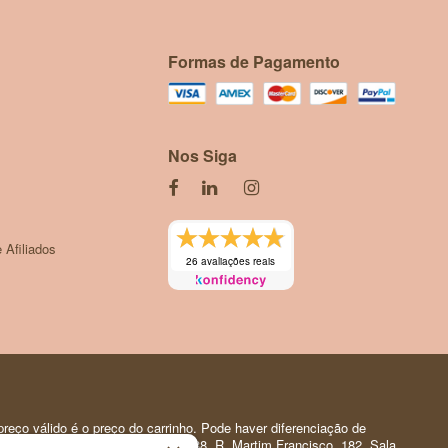
Formas de Pagamento
Nos Siga
 Afiliados
26 avaliações reais
reço válido é o preço do carrinho. Pode haver diferenciação de
 Pessoal | CNPJ: 35.919.150/0001-88. R. Martim Francisco, 182. Sala