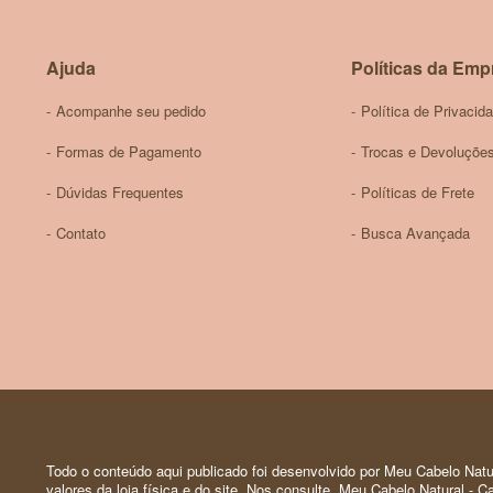
Ajuda
Políticas da Emp
Acompanhe seu pedido
Política de Privacid
Formas de Pagamento
Trocas e Devoluçõe
Dúvidas Frequentes
Políticas de Frete
Contato
Busca Avançada
Todo o conteúdo aqui publicado foi desenvolvido por Meu Cabelo Natur
valores da loja física e do site. Nos consulte. Meu Cabelo Natural -