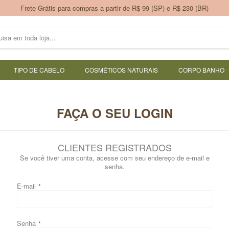
Frete Grátis para compras a partir de R$ 99 (SP) e R$ 230 (BR)
TIPO DE CABELO
COSMÉTICOS NATURAIS
CORPO BANHO
FAÇA O SEU LOGIN
CLIENTES REGISTRADOS
Se você tiver uma conta, acesse com seu endereço de e-mail e
senha.
E-mail
Senha