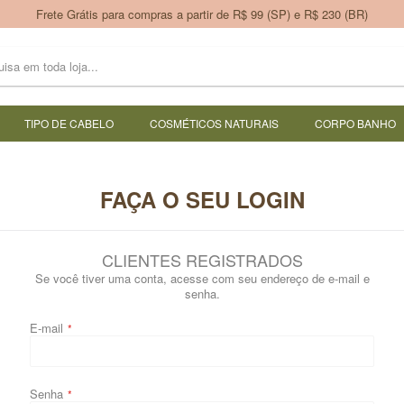
Frete Grátis para compras a partir de R$ 99 (SP) e R$ 230 (BR)
TIPO DE CABELO
COSMÉTICOS NATURAIS
CORPO BANHO
FAÇA O SEU LOGIN
CLIENTES REGISTRADOS
Se você tiver uma conta, acesse com seu endereço de e-mail e
senha.
E-mail
Senha