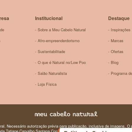
Newsletter:
resa
Institucional
Destaque
ade
Sobre a Meu Cabelo Natural
Inspirações
s
Afro-empreenderdorismo
Marcas
Sustentabilitade
Ofertas
O que é Natural no/Low Poo
Blog
Salão Naturalista
Programa de
Loja Física
al. Necessário autorização prévia para publicação, inclusive de imagens. O p
 Carla Tatiane Carvalho Santana Comercio e Produtos de Perfumaria e Higiene