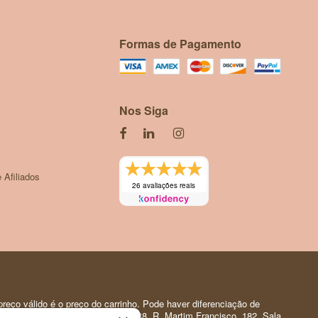
Formas de Pagamento
Nos Siga
 Afiliados
26 avaliações reais
reço válido é o preço do carrinho. Pode haver diferenciação de
 Pessoal | CNPJ: 35.919.150/0001-88. R. Martim Francisco, 182. Sala