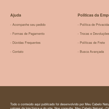
Ajuda
Políticas da Emp
Acompanhe seu pedido
Política de Privacid
Formas de Pagamento
Trocas e Devoluçõe
Dúvidas Frequentes
Políticas de Frete
Contato
Busca Avançada
Todo o conteúdo aqui publicado foi desenvolvido por Meu Cabelo Natur
valores da loja física e do site. Nos consulte. Meu Cabelo Natural -